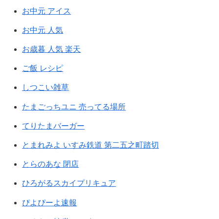
お中元 アイス
お中元 人気
お歳暮 人気 楽天
ご飯 レシピ
しつこい雑草
たまごっちユニ 売ってる場所
てりたまバーガー
とまれみよ いすみ鉄道 第二五之町踏切
とらのあな 閉店
ひろがるスカイプリキュア
ぴよぴーよ速報