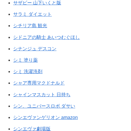
サザビー 山下いくと版
サラミ ダイエット
シチリア島 観光
シドニアの騎士 あいつむぐほし
シナンジュ デスコン
シミ 塗り薬
シミ 洗濯洗剤
シャア専用マクドナルド
シャインマスカット 日持ち
シン、ユニバースロボ ダサい
シンエヴァンゲリオン amazon
シンエヴァ劇場版