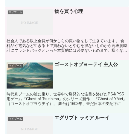
ると評判です。ここでは、そんな魅力あふれる施設の基本情...
物を買う心理
マイブーム
社会人である以上全員が何かしらの買い物をして生きています。 食
料品や電気など生きる上で買わないとやむを得ないものから高級腕時
計にブランドバックといった本質的には必要ないものまで、様々な買
い物のかたちがあります。 「よーく考えようお金は大事だ...
ゴーストオブヨーテイ 主人公
マイブーム
時代劇ブームの波に乗り、世界中で爆発的な注目を浴びたPS4/PS5
用ゲーム『Ghost of Tsushima』のシリーズ新作、『Ghost of Yōtei』
（ゴーストオブヨウテイ）。 舞台は1603年、未だ日本の支配下に無
かった蝦夷地。...
エグリプト ラミア ルーイ
マイブーム