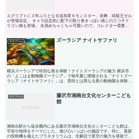
エグリプトに３年ぶりとなる追加星６モンスター、炎舞、緋龍王ゼル
が登場決定。 キャラ設定的に配下の取り巻きっぽい感じの三つ子ド
ラゴン娘も登場。 全員めちゃくちゃ可愛いので、コレクター需要も
高くなりそう。 入手出来た暁には、高値が付いても惜しく...
ズーラシア ナイトサファリ
マイブーム
横浜ズーラシアで特別な夜を体験！ナイトズーラシアの魅力 横浜市
の「よこはま動物園ズーラシア」で毎年夏に開催される「ナイトズー
ラシア（ナイトサファリ）」は、普段とは異なる夜の動物園を体験で
きる特別なイベントです。以下に口コミ、アクセス、開催時...
藤沢市湘南台文化センターこども
マイブーム
館
湘南台駅から徒歩圏内にある藤沢市湘南台文化センターこども館は、
宇宙や地球をテーマにした、遊び心いっぱいの施設です。特に、最新
の投映機を備えたプラネタリウムは、生解説で星空の魅力を堪能でき