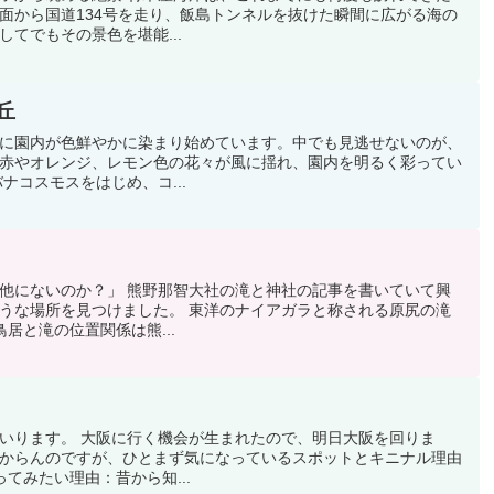
面から国道134号を走り、飯島トンネルを抜けた瞬間に広がる海の
てでもその景色を堪能...
丘
に園内が色鮮やかに染まり始めています。中でも見逃せないのが、
赤やオレンジ、レモン色の花々が風に揺れ、園内を明るく彩ってい
ナコスモスをはじめ、コ...
他にないのか？」 熊野那智大社の滝と神社の記事を書いていて興
うな場所を見つけました。 東洋のナイアガラと称される原尻の滝
居と滝の位置関係は熊...
いります。 大阪に行く機会が生まれたので、明日大阪を回りま
からんのですが、ひとまず気になっているスポットとキニナル理由
てみたい理由：昔から知...