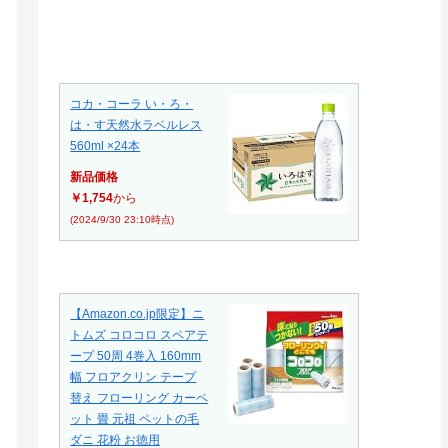
コカ・コーラ い・ろ・
は・す天然水ラベルレス
560ml ×24本
新品価格
￥1,754
から
(2024/9/30 23:10時点)
【Amazon.co.jp限定】ニ
トムズ コロコロ スペアテ
ープ 50周 4巻入 160mm
幅 フロアクリン テープ
替え フローリング カーペ
ット 畳 元祖 ペットの毛
ダニ 花粉 お徳用