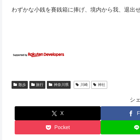
わずかな小銭を賽銭箱に捧げ、境内から我、退出
散歩
旅行
神奈川県
川崎
神社
シ
X
F
Pocket