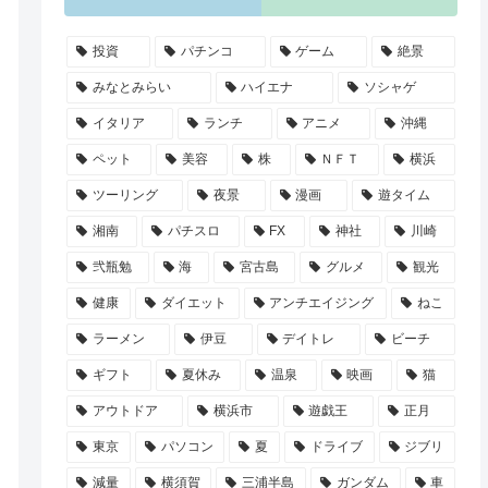
投資
パチンコ
ゲーム
絶景
みなとみらい
ハイエナ
ソシャゲ
イタリア
ランチ
アニメ
沖縄
ペット
美容
株
ＮＦＴ
横浜
ツーリング
夜景
漫画
遊タイム
湘南
パチスロ
FX
神社
川崎
弐瓶勉
海
宮古島
グルメ
観光
健康
ダイエット
アンチエイジング
ねこ
ラーメン
伊豆
デイトレ
ビーチ
ギフト
夏休み
温泉
映画
猫
アウトドア
横浜市
遊戯王
正月
東京
パソコン
夏
ドライブ
ジブリ
減量
横須賀
三浦半島
ガンダム
車