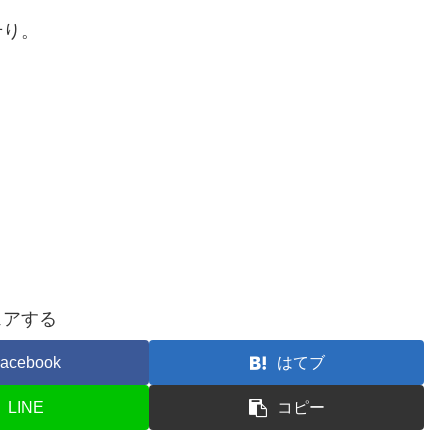
せり。
ェアする
acebook
はてブ
LINE
コピー