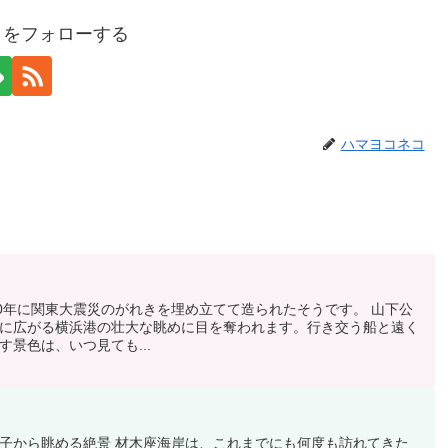
コをフォローする
ハマヨコネコ
30年に関東大震災のがれきを埋め立てて造られたそうです。 山下公
に広がる横浜港の壮大な眺めに目を奪われます。行き交う船と遠く
景色は、いつ見ても...
子から眺める絶景 材木座海岸は、これまでにも何度も訪れてきた