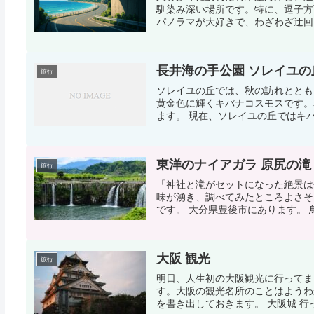
馴染み深い場所です。特に、逗子方
パノラマが大好きで、わざわざ迂回し
長井海の手公園 ソレイユの
旅行
ソレイユの丘では、秋の訪れととも
黄金色に輝くキバナコスモスです。
ます。 現在、ソレイユの丘ではキバ
東洋のナイアガラ 原尻の滝
旅行
「神社と滝がセットになった絶景は
味が湧き、調べてみたところよさそ
です。 大分県豊後市にあります。 鳥
大阪 観光
旅行
明日、人生初の大阪観光に行ってま
す。大阪の観光名所のことはようわ
を書き出しておきます。 大阪城 行っ