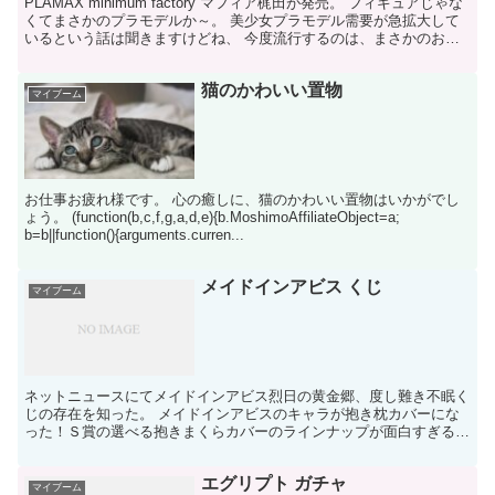
PLAMAX minimum factory マフィア梶田が発売。 フィギュアじゃな
くてまさかのプラモデルか～。 美少女プラモデル需要が急拡大して
いるという話は聞きますけどね、 今度流行するのは、まさかのおっ
さんプラモ？ マフィア梶田さんが...
猫のかわいい置物
マイブーム
お仕事お疲れ様です。 心の癒しに、猫のかわいい置物はいかがでし
ょう。 (function(b,c,f,g,a,d,e){b.MoshimoAffiliateObject=a;
b=b||function(){arguments.curren...
メイドインアビス くじ
マイブーム
ネットニュースにてメイドインアビス烈日の黄金郷、度し難き不眠く
じの存在を知った。 メイドインアビスのキャラが抱き枕カバーにな
った！Ｓ賞の選べる抱きまくらカバーのラインナップが面白すぎる。
ボンドルド、グェイラ、ワズキャン、ベラフ、マアアさん...
エグリプト ガチャ
マイブーム