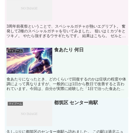
3周年前夜祭ということで、スペシャルガチャが熱いエグリプト。 奮
発して2種のスペシャルガチャを引いてみました。 狙いはミカヅキと
ツキノ。 やたら強すぎるウサギたちです。 結果はこちら。 ゼルとア
ナト。 ゼルは初引ですが、紛うことなきゴミ個体...
食あたり 何日
マイブーム
食あたりになったとき、どのくらいで回復するのかは症状の程度や体
調によって異なりますが、一般的には1日から数日で改善すると言わ
れています。今回は、自分が実際に経験した「1日で治った食あた
り」の体験談を紹介します。 食あたりの始まり 朝は普通に...
都筑区 センター南駅
マイブーム
久しぶりに都筑区のセンター南駅へ訪れました。 この駅は港北ニュ