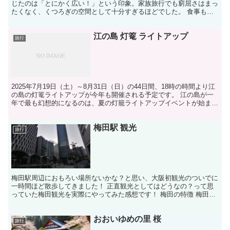
じたのは「とにかく広い！」という印象。家族旅行でも窮屈さはまっ
たくなく、くつろぎの空間として十分すぎるほどでした。 食事も期
待以上で、バイキングの品数は豊富。味もちゃんとしてい...
江の島 灯篭 ライトアップ
旅行
2025年7月19日（土）～8月31日（日）の44日間、18時の時間より江
の島の灯篭ライトアップが今年も開催される予定です。 江の島が一
年で最も幻想的になるのは、夏の灯籠ライトアップイベントが始まる
この時期でしょう。日が沈むころ、島全体がや...
梅田駅 観光
旅行
梅田駅周辺におもろい場所ないかな？と思い、大阪初観光のついでに
一時間ほど散歩してきました！ 正直観光としてはどうなの？って思
っていた梅田観光を実際にやってみた感想です！ 梅田の特徴 梅田駅
周辺＝大阪駅周辺です。 新宿に雰囲気がよく似ているオ...
おおいゆめの里 桜
旅行