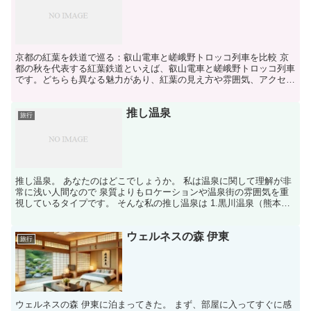
京都の紅葉を鉄道で巡る：叡山電車と嵯峨野トロッコ列車を比較 京
都の秋を代表する紅葉鉄道といえば、叡山電車と嵯峨野トロッコ列車
です。どちらも異なる魅力があり、紅葉の見え方や雰囲気、アクセス
などで印象が大きく変わります。 叡山電車「もみじのトン...
推し温泉
旅行
推し温泉。 あなたのはどこでしょうか。 私は温泉に関して理解が非
常に浅い人間なので 泉質よりもロケーションや温泉街の雰囲気を重
視しているタイプです。 そんな私の推し温泉は 1.黒川温泉（熊本
県） 2.湯布院（大分県） 3.草津温泉（群馬県）...
ウェルネスの森 伊東
旅行
ウェルネスの森 伊東に泊まってきた。 まず、部屋に入ってすぐに感