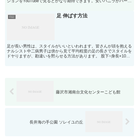
ションをYouTubeで見るとかなり期待できます。安いバニラがハーゲ
ンダッツの風味を超えたりするんでしょうか？ 明...
足 伸ばす方法
日記
足が長い男性は、スタイルがいいといわれます。皆さんが頭を抱える
ナルシスト中二病男子は傍から見て平均程度の足の長さでスタイルを
ドヤりますが、勘違いを黙らせる方法があります。 股下÷身長×100
で計算した股下比率が45％ これが日本人の足の長さ...
藤沢市湘南台文化センターこども館
長井海の手公園 ソレイユの丘