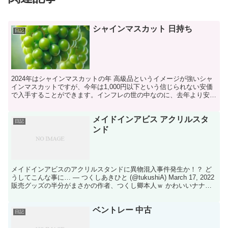
シャインマスカット 日持ち
日記
2024年はシャインマスカットの年 高級品というイメージが強いシャ
インマスカットですが、今年は1,000円以下という信じられない安価
で入手することができます。インフレの世の中なのに、去年より安
い！そしてシャインマスカットの日持ち（賞味期限）...
メイドインアビス アクリルスタ
日記
ンド
メイドインアビスのアクリルスタンドに異物混入事件発生か！？ ど
うしてこんな事に… — つくしあきひと (@tukushiA) March 17, 2022
販売グッズの半分がまさかの作者、つくし卿本人ｗ かわいいナナチ
の生みの親なのにも関わ...
ベントレー 中古
日記