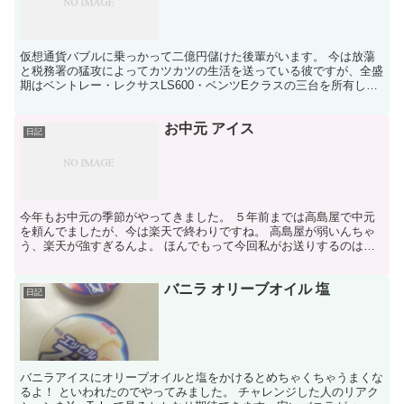
仮想通貨バブルに乗っかって二億円儲けた後輩がいます。 今は放蕩
と税務署の猛攻によってカツカツの生活を送っている彼ですが、全盛
期はベントレー・レクサスLS600・ベンツEクラスの三台を所有して
周囲の人間から注目を集めていました。 はたから見て...
お中元 アイス
日記
今年もお中元の季節がやってきました。 ５年前までは高島屋で中元
を頼んでましたが、今は楽天で終わりですね。 高島屋が弱いんちゃ
う、楽天が強すぎるんよ。 ほんでもって今回私がお送りするのは、
アイスクリーム。 てか毎年これです。 アイスにする理由...
バニラ オリーブオイル 塩
日記
バニラアイスにオリーブオイルと塩をかけるとめちゃくちゃうまくな
るよ！ といわれたのでやってみました。 チャレンジした人のリアク