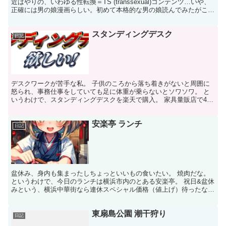
近はやりの、いわゆる性転換＝TS (transsexual)コンテンツ…いや、
正確には男の娘漫画らしい。初めて本格的な男の娘読んでみたがこれ
が中々面白い。この作品の主人公は女装し...
スタンディングデスク
日記
デスクワークが苦手な私。 子供のころから落ち着きがないと周囲に
怒られ、事務仕事をしていても足に体重が乗らないとソワソワ。 と
いうわけで、スタンディングデスクを楽天で購入。 家具量販店で4万
円クラスの個体で、価格は25,000円程度。 それが...
安楽亭 ランチ
日記
盆休み、身内も集まったしちょっといいもの食いたい。 焼肉だな。
というわけで、今日のランチは横浜市内のとある安楽亭。 祝日&盆休
みという、横浜中華街なら連休スペシャル価格（値上げ）待ったなし
の条件下にもかかわらず、食べ放題メニューとかランチが...
東扇島公園 潮干狩り
日記