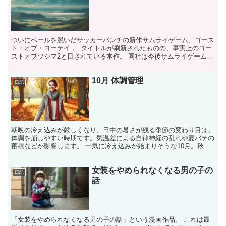
ついにベールを脱いだサッカーパンチの新作サムライゲーム、ゴース
ト・オブ・ヨーテイ 。 タイトルが刷新されたものの、事実上のゴー
ストオブツシマ2と目されている本作。 同社は今後サムライゲームシ
リーズとして「ゴースト・オブ」シリーズを展開してい...
10月 体調管理
日記
朝晩の冷え込みが厳しくなり、日中の暑さが残る季節の変わり目は、
体調を崩しやすい時期です。気温差による自律神経の乱れや夏バテの
蓄積などが影響します。 一気に冷え込みが始まりそうな10月。秋を
健康的に過ごすために、以下の点に気をつけましょう。 ...
女装をやめられなくなる男の子の
日記
話
「女装をやめられなくなる男の子の話」という漫画作品。 これは最