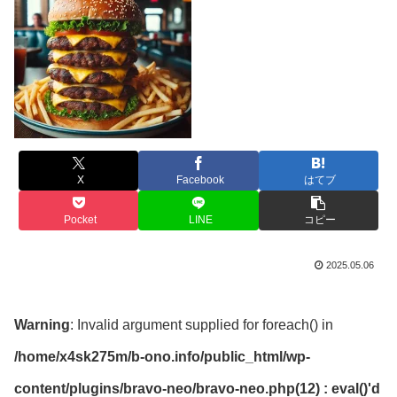
X
Facebook
はてブ
Pocket
LINE
コピー
2025.05.06
Warning
: Invalid argument supplied for foreach() in
/home/x4sk275m/b-ono.info/public_html/wp-
content/plugins/bravo-neo/bravo-neo.php(12) : eval()'d