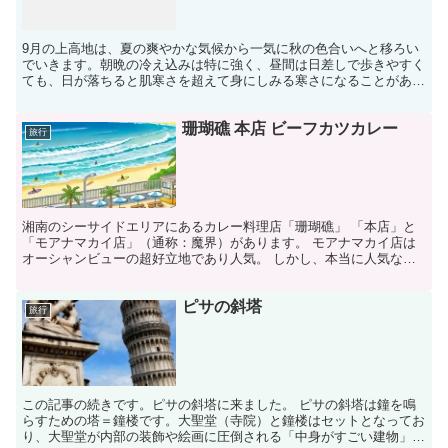
9月の上高地は、夏の爽やかな気候から一気に秋の色合いへと移ろい
でいきます。朝晩の冷え込みは特に強く、昼間は日差しで歩きやすく
ても、日が落ちると肌寒さを超えて身にしみる寒さになることがあり
ます。夏に訪れても寒さを感じたなら、9月はさらに厚手の...
珊瑚礁 本店 ビーフカツカレー
旅行
湘南のシーサイドエリアにあるカレー料理店「珊瑚礁」 「本店」と
「モアナマカイ店」（通称：魔界）があります。 モアナマカイ店は
オーシャンビューの超好立地であり人気。 しかし、本当に人気なの
は、丘の上（オーシャンビューではない）の、本店の方かも...
ピサの斜塔
旅行
この記事の続きです。ピサの斜塔に来ました。 ピサの斜塔は鐘を鳴
らすための塔＝鐘楼です。大聖堂（寺院）と鐘楼はセットとなってお
り、大聖堂が内部の装飾や絵画に圧倒される「中身がすごい建物」な