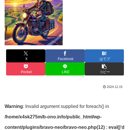
X
Facebook
はてブ
Pocket
LINE
コピー
2024.12.15
Warning
: Invalid argument supplied for foreach() in
/home/x4sk275m/b-ono.info/public_html/wp-
content/plugins/bravo-neo/bravo-neo.php(12) : eval()'d