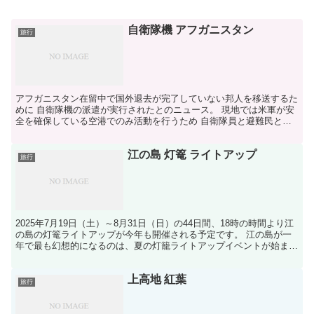
自衛隊機 アフガニスタン
旅行
アフガニスタン在留中で国外退去が完了していない邦人を移送するた
めに 自衛隊機の派遣が実行されたとのニュース。 現地では米軍が安
全を確保している空港でのみ活動を行うため 自衛隊員と避難民とも
に命の危険性は比較的低いかもしれません。 自衛隊輸送...
江の島 灯篭 ライトアップ
旅行
2025年7月19日（土）～8月31日（日）の44日間、18時の時間より江
の島の灯篭ライトアップが今年も開催される予定です。 江の島が一
年で最も幻想的になるのは、夏の灯籠ライトアップイベントが始まる
この時期でしょう。日が沈むころ、島全体がや...
上高地 紅葉
旅行