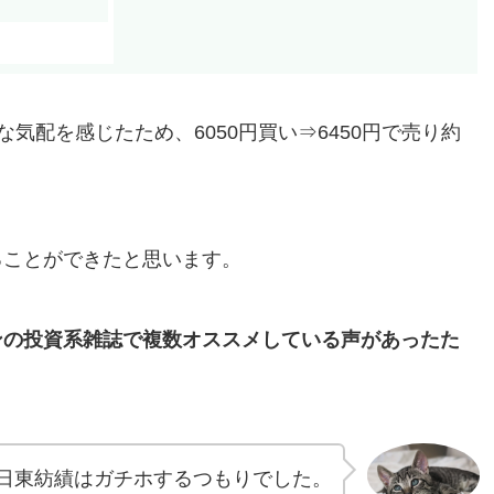
な気配を感じたため、6050円買い⇒6450円で売り約
ることができたと思います。
ンの投資系雑誌で複数オススメしている声があったた
日東紡績はガチホするつもりでした。