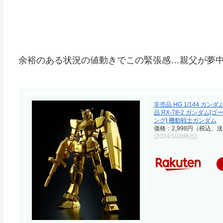
余裕のある状況の値動きでこの緊張感…親父が夢
非売品 HG 1/144 ガ
品 RX-78-2 ガンダム[
ング] 機動戦士ガンダム
価格：2,998円（税込、送
(2024/10/8時点)