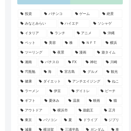
投資
パチンコ
ゲーム
絶景
みなとみらい
ハイエナ
ソシャゲ
イタリア
ランチ
アニメ
沖縄
ペット
美容
株
ＮＦＴ
横浜
ツーリング
夜景
漫画
遊タイム
湘南
パチスロ
FX
神社
川崎
弐瓶勉
海
宮古島
グルメ
観光
健康
ダイエット
アンチエイジング
ねこ
ラーメン
伊豆
デイトレ
ビーチ
ギフト
夏休み
温泉
映画
猫
アウトドア
横浜市
遊戯王
正月
東京
パソコン
夏
ドライブ
ジブリ
減量
横須賀
三浦半島
ガンダム
車