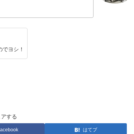
のでヨシ！
ェアする
acebook
はてブ