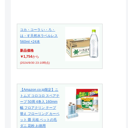
コカ・コーラ い・ろ・
は・す天然水ラベルレス
560ml ×24本
新品価格
￥1,754
から
(2024/9/30 23:10時点)
【Amazon.co.jp限定】ニ
トムズ コロコロ スペアテ
ープ 50周 4巻入 160mm
幅 フロアクリン テープ
替え フローリング カーペ
ット 畳 元祖 ペットの毛
ダニ 花粉 お徳用