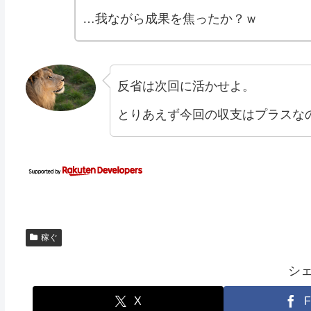
…我ながら成果を焦ったか？ｗ
反省は次回に活かせよ。
とりあえず今回の収支はプラスな
稼ぐ
シ
X
F