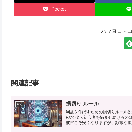
Pocket
ハマヨコネ
関連記事
損切り ルール
稼ぐ
利益を伸ばすための損切りルール設
FXで僕ら初心者を悩ませ続けるの
被害こそ安くなりますが、頻繁な損切