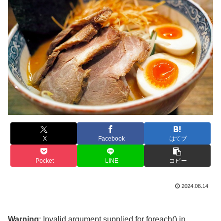
X
Facebook
はてブ
Pocket
LINE
コピー
2024.08.14
Warning
: Invalid argument supplied for foreach() in