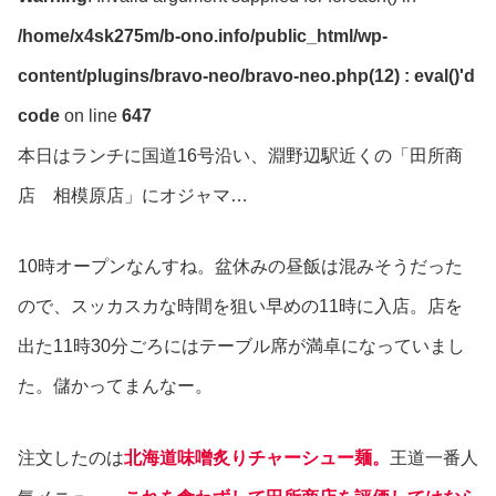
/home/x4sk275m/b-ono.info/public_html/wp-
content/plugins/bravo-neo/bravo-neo.php(12) : eval()'d
code
on line
647
本日はランチに国道16号沿い、淵野辺駅近くの「田所商
店 相模原店」にオジャマ…
10時オープンなんすね。盆休みの昼飯は混みそうだった
ので、スッカスカな時間を狙い早めの11時に入店。店を
出た11時30分ごろにはテーブル席が満卓になっていまし
た。儲かってまんなー。
注文したのは
北海道味噌炙りチャーシュー麺。
王道一番人