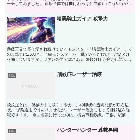
ーチしてみました。 市場全体では曲げわっぱ弁当箱↓（こういうや
つ）が売れているようですが、材質がなんか子供向けじゃな...
暗黒騎士ガイア 攻撃力
日記
遊戯王界で長年愛され続けているモンスター「暗黒騎士ガイア」。そ
の攻撃力は2300と、下級モンスターを一蹴できるだけの十分な火力
を備えていますが、ファンの間ではとある“因数分解”が密かに語り継
がれています。 それは、ガイアの攻撃力を「騎士（人...
飛蚊症レーザー治療
日記
飛蚊症とは、視界の中に糸くずやカエルの卵状の透明な影が映る症
状。 保険適用ではありませんが、レーザー治療によって飛蚊症を軽
減できます。 今回相談に行ったのは、横浜市相鉄線、二俣川駅前の
眼科医。 かれこれ１０年来飛蚊症に悩まされていると先生に...
ハンターハンター 連載再開
日記