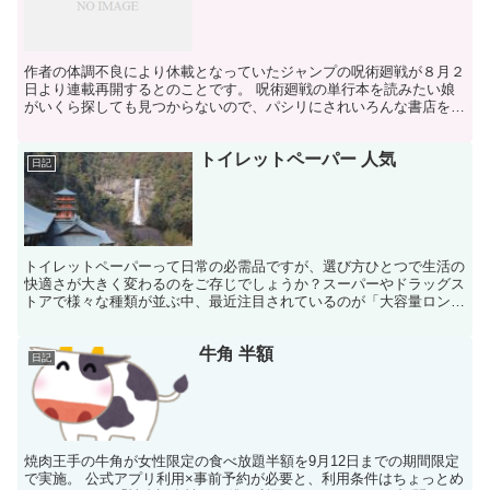
作者の体調不良により休載となっていたジャンプの呪術廻戦が８月２
日より連載再開するとのことです。 呪術廻戦の単行本を読みたい娘
がいくら探しても見つからないので、パシリにされいろんな書店を回
らされたお父さんおりました。 ※無事全巻そろっています...
トイレットペーパー 人気
日記
トイレットペーパーって日常の必需品ですが、選び方ひとつで生活の
快適さが大きく変わるのをご存じでしょうか？スーパーやドラッグス
トアで様々な種類が並ぶ中、最近注目されているのが「大容量ロング
タイプ」のトイレットペーパーです。 人気のトイレットペ...
牛角 半額
日記
焼肉王手の牛角が女性限定の食べ放題半額を9月12日までの期間限定
で実施。 公式アプリ利用×事前予約が必要と、利用条件はちょっとめ