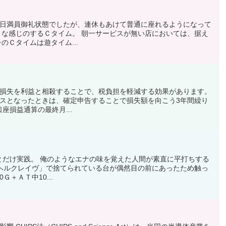
日満員御礼状態でしたが、連休もあけて普通に座れるようになって
うな感じのするＣタイム。 朝一サービスが無い店においては、据え
のＣタイムは遊タイム...
損失を利益と相殺することで、税負担を軽減する効果があります。
スとなったときは、確定申告することで損失額を向こう3年間繰り
座損益通算の最終月...
っとだけ実践。 俺のようなエナの味を覚えた人間が素直に平打ちする
ヘルクレイヴ」で捨てられている台が偶然目の前にあったため触っ
Ｇ＋ＡＴ中10...