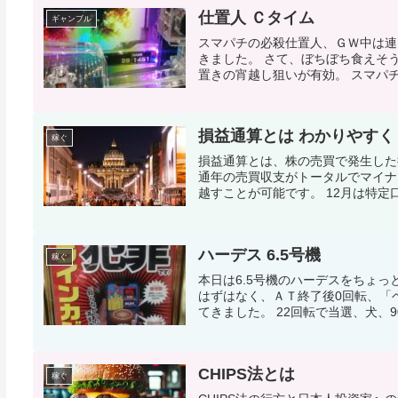
仕置人 Ｃタイム
ギャンブル
スマパチの必殺仕置人、ＧＷ中は連
きました。 さて、ぼちぼち食えそ
置きの宵越し狙いが有効。 スマパチ
損益通算とは わかりやすく
稼ぐ
損益通算とは、株の売買で発生した
通年の売買収支がトータルでマイナ
越すことが可能です。 12月は特定口
ハーデス 6.5号機
稼ぐ
本日は6.5号機のハーデスをちょ
はずはなく、ＡＴ終了後0回転、「
てきました。 22回転で当選、犬、90
CHIPS法とは
稼ぐ