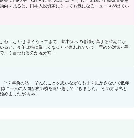
CHIPS法（CHIPS and Science Act）は、米国の半導体産業を
動向を見ると、日本人投資家にとっても気になるニュースが出てい
よね いよいよ暑くなってきて、熱中症への意識が高まる時期にな
いると、今年は特に厳しくなるとか言われていて、早めの対策が重
よく言われるのが塩分補...
 （↑７年前の私） そんなことを思いながらも手を動かさないで数年
る隙に一人の人間が私の横を追い越していきました。 その方は私と
めましたが 今や...