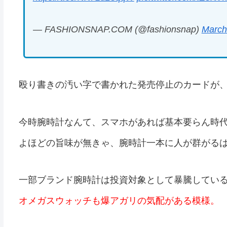
— FASHIONSNAP.COM (@fashionsnap)
March
殴り書きの汚い字で書かれた発売停止のカードが
今時腕時計なんて、スマホがあれば基本要らん時
よほどの旨味が無きゃ、腕時計一本に人が群がる
一部ブランド腕時計は投資対象として暴騰してい
オメガスウォッチも爆アガリの気配がある模様。