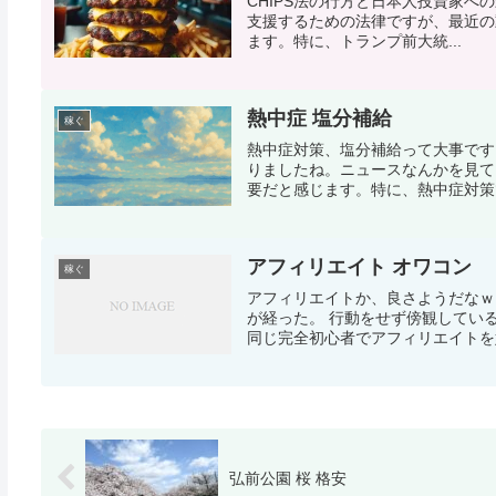
CHIPS法の行方と日本人投資家への影響 
支援するための法律ですが、最近の
ます。特に、トランプ前大統...
熱中症 塩分補給
稼ぐ
熱中症対策、塩分補給って大事です
りましたね。ニュースなんかを見て
要だと感じます。特に、熱中症対策で
アフィリエイト オワコン
稼ぐ
アフィリエイトか、良さようだなｗ
が経った。 行動をせず傍観してい
同じ完全初心者でアフィリエイトを始
弘前公園 桜 格安