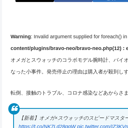
Warning
: Invalid argument supplied for foreach() i
content/plugins/bravo-neo/bravo-neo.php(12) : e
オメガとスウォッチのコラボモデル腕時計、バイオ
なった小事件。発売停止の理由は購入者が殺到し
転倒、接触のトラブル、コロナ感染などあからさ
【新着】オメガ×スウォッチのスピードマスター
https://t.co/NK7Ld28qqW
pic.twitter.com/IZ3KV