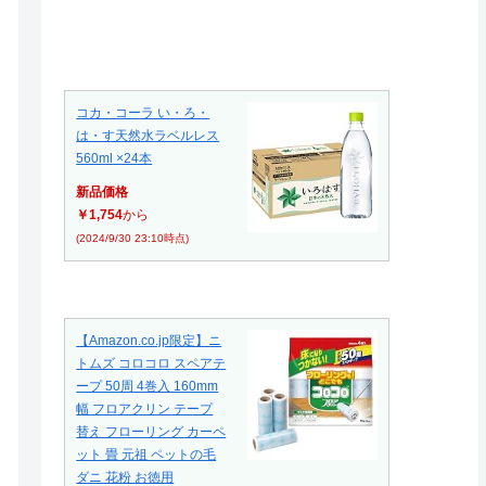
コカ・コーラ い・ろ・
は・す天然水ラベルレス
560ml ×24本
新品価格
￥1,754
から
(2024/9/30 23:10時点)
【Amazon.co.jp限定】ニ
トムズ コロコロ スペアテ
ープ 50周 4巻入 160mm
幅 フロアクリン テープ
替え フローリング カーペ
ット 畳 元祖 ペットの毛
ダニ 花粉 お徳用