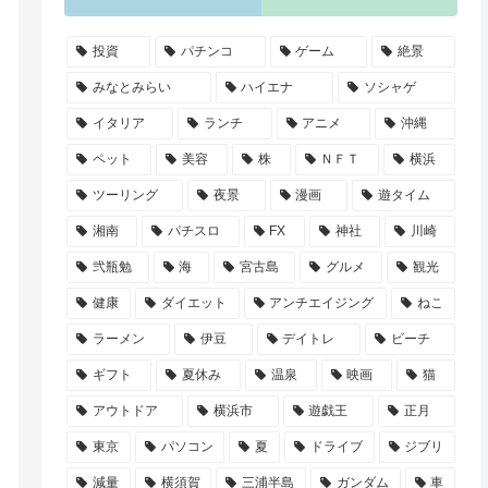
投資
パチンコ
ゲーム
絶景
みなとみらい
ハイエナ
ソシャゲ
イタリア
ランチ
アニメ
沖縄
ペット
美容
株
ＮＦＴ
横浜
ツーリング
夜景
漫画
遊タイム
湘南
パチスロ
FX
神社
川崎
弐瓶勉
海
宮古島
グルメ
観光
健康
ダイエット
アンチエイジング
ねこ
ラーメン
伊豆
デイトレ
ビーチ
ギフト
夏休み
温泉
映画
猫
アウトドア
横浜市
遊戯王
正月
東京
パソコン
夏
ドライブ
ジブリ
減量
横須賀
三浦半島
ガンダム
車