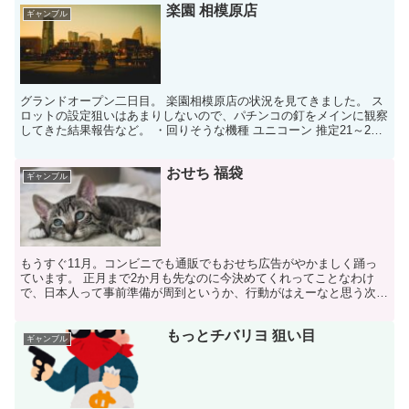
楽園 相模原店
ギャンブル
グランドオープン二日目。 楽園相模原店の状況を見てきました。 ス
ロットの設定狙いはあまりしないので、パチンコの釘をメインに観察
してきた結果報告など。 ・回りそうな機種 ユニコーン 推定21～22
海シリーズ 推定20前後 北斗シリーズ 推定...
おせち 福袋
ギャンブル
もうすぐ11月。コンビニでも通販でもおせち広告がやかましく踊っ
ています。 正月まで2か月も先なのに今決めてくれってことなわけ
で、日本人って事前準備が周到というか、行動がはえーなと思う次第
です。アメリカ人とかは正月も予約しないで場当たり的にチ...
もっとチバリヨ 狙い目
ギャンブル