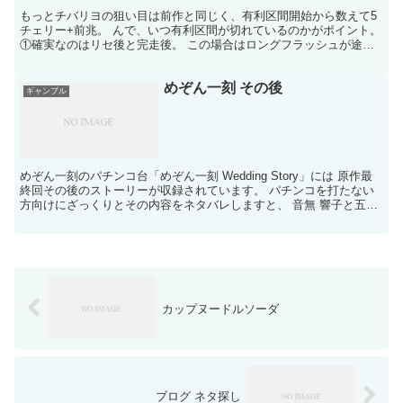
もっとチバリヨの狙い目は前作と同じく、有利区間開始から数えて5
チェリー+前兆。 んで、いつ有利区間が切れているのかがポイント。
①確実なのはリセ後と完走後。 この場合はロングフラッシュが途切
れる＝6チェ以降なので、ロングフラッシュの途切れを...
めぞん一刻 その後
ギャンブル
めぞん一刻のパチンコ台「めぞん一刻 Wedding Story」には 原作最
終回その後のストーリーが収録されています。 パチンコを打たない
方向けにざっくりとその内容をネタバレしますと、 音無 響子と五代
裕作の一人娘である春香が大人になるま...
カップヌードルソーダ
ブログ ネタ探し