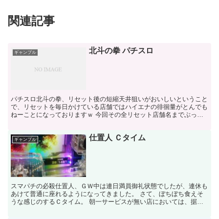
関連記事
北斗の拳 パチスロ
ギャンブル
パチスロ北斗の拳、リセット後の短縮天井狙いがおいしいということ
で、リセットを毎日かけている店舗ではハイエナの徘徊量がとんでも
ねーことになっておりますｗ 今回その全リセット店舗名までぶっち
ゃけてしまうと、123横浜西口店。 北斗の朝一は０回転...
仕置人 Ｃタイム
ギャンブル
スマパチの必殺仕置人、ＧＷ中は連日満員御礼状態でしたが、連休も
あけて普通に座れるようになってきました。 さて、ぼちぼち食えそ
うな感じのするＣタイム。 朝一サービスが無い店においては、据え
置きの宵越し狙いが有効。 スマパチのＣタイムは遊タイム...