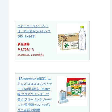
コカ・コーラ い・ろ・
は・す天然水ラベルレス
560ml ×24本
新品価格
￥1,754
から
(2024/9/30 23:10時点)
【Amazon.co.jp限定】ニ
トムズ コロコロ スペアテ
ープ 50周 4巻入 160mm
幅 フロアクリン テープ
替え フローリング カーペ
ット 畳 元祖 ペットの毛
ダニ 花粉 お徳用