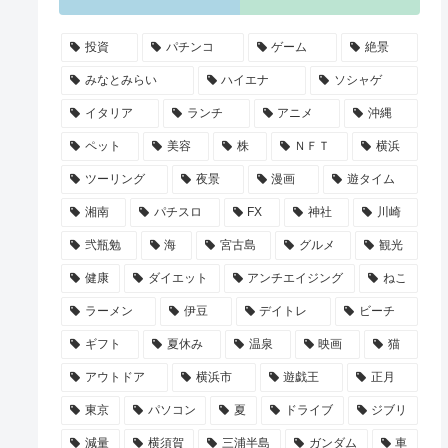
投資
パチンコ
ゲーム
絶景
みなとみらい
ハイエナ
ソシャゲ
イタリア
ランチ
アニメ
沖縄
ペット
美容
株
ＮＦＴ
横浜
ツーリング
夜景
漫画
遊タイム
湘南
パチスロ
FX
神社
川崎
弐瓶勉
海
宮古島
グルメ
観光
健康
ダイエット
アンチエイジング
ねこ
ラーメン
伊豆
デイトレ
ビーチ
ギフト
夏休み
温泉
映画
猫
アウトドア
横浜市
遊戯王
正月
東京
パソコン
夏
ドライブ
ジブリ
減量
横須賀
三浦半島
ガンダム
車