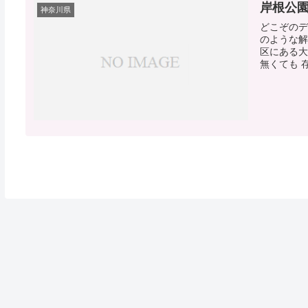
岸根公園
神奈川県
どこぞのデ
のような解
区にある大
無くても 存