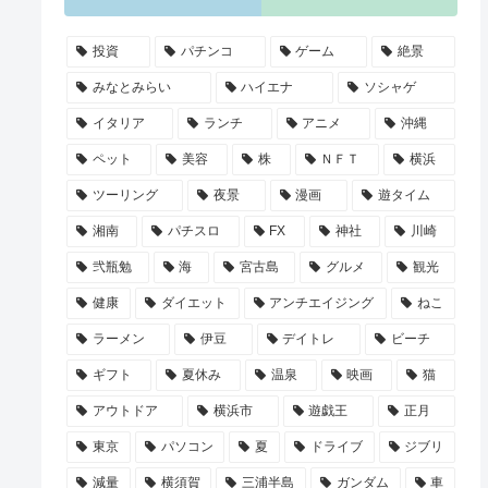
投資
パチンコ
ゲーム
絶景
みなとみらい
ハイエナ
ソシャゲ
イタリア
ランチ
アニメ
沖縄
ペット
美容
株
ＮＦＴ
横浜
ツーリング
夜景
漫画
遊タイム
湘南
パチスロ
FX
神社
川崎
弐瓶勉
海
宮古島
グルメ
観光
健康
ダイエット
アンチエイジング
ねこ
ラーメン
伊豆
デイトレ
ビーチ
ギフト
夏休み
温泉
映画
猫
アウトドア
横浜市
遊戯王
正月
東京
パソコン
夏
ドライブ
ジブリ
減量
横須賀
三浦半島
ガンダム
車