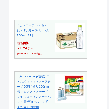
コカ・コーラ い・ろ・
は・す天然水ラベルレス
560ml ×24本
新品価格
￥1,754
から
(2024/9/30 23:10時点)
【Amazon.co.jp限定】ニ
トムズ コロコロ スペアテ
ープ 50周 4巻入 160mm
幅 フロアクリン テープ
替え フローリング カーペ
ット 畳 元祖 ペットの毛
ダニ 花粉 お徳用