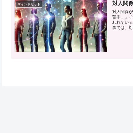
対人関係
マインドセット
対人関係が
苦手…」そ
われている
事では、対