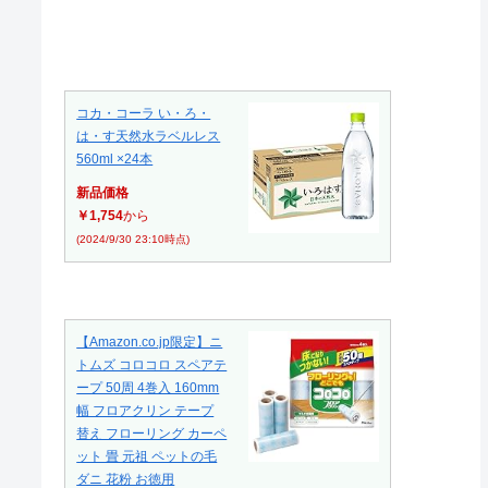
コカ・コーラ い・ろ・
は・す天然水ラベルレス
560ml ×24本
新品価格
￥1,754
から
(2024/9/30 23:10時点)
【Amazon.co.jp限定】ニ
トムズ コロコロ スペアテ
ープ 50周 4巻入 160mm
幅 フロアクリン テープ
替え フローリング カーペ
ット 畳 元祖 ペットの毛
ダニ 花粉 お徳用