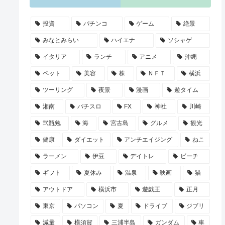
投資
パチンコ
ゲーム
絶景
みなとみらい
ハイエナ
ソシャゲ
イタリア
ランチ
アニメ
沖縄
ペット
美容
株
ＮＦＴ
横浜
ツーリング
夜景
漫画
遊タイム
湘南
パチスロ
FX
神社
川崎
弐瓶勉
海
宮古島
グルメ
観光
健康
ダイエット
アンチエイジング
ねこ
ラーメン
伊豆
デイトレ
ビーチ
ギフト
夏休み
温泉
映画
猫
アウトドア
横浜市
遊戯王
正月
東京
パソコン
夏
ドライブ
ジブリ
減量
横須賀
三浦半島
ガンダム
車