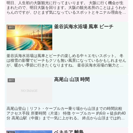
明日、人生初の大阪観光に行ってまいります。 大阪に行く機会が生
まれたので、明日大阪を回ります。大阪の観光名所のことはようわか
らんのですが、ひとまず気になっているスポットとキニナル理由を書
き出しておきます。 大阪城 行ってみたい理由：昔から知...
釜谷浜海水浴場 風車 ビーチ
旅行
釜谷浜海水浴場は風車とビーチの楽しめる中々エモいスポット。 冬
は積雪の影響でビーチもクソも無い風景になっているかもしれません
が、暖かい季節に行きたくなりますね。 釜谷浜海水浴場の魅力とお
すすめポイント 釜谷浜海水浴場は、秋田県三種町にある美...
高尾山 山頂 時間
旅行
高尾山登山｜リフト・ケーブルカー乗り場から山頂までの時間比較
アクセス手段 所要時間（片道） 特徴 ケーブルカー 約6分＋徒歩約40
分 高尾山駅（中腹）まで一気に上がれる。 終点から山頂までは約
2.3km、勾配のある山道を歩く必要あり。 リ...
ベネチア 離島