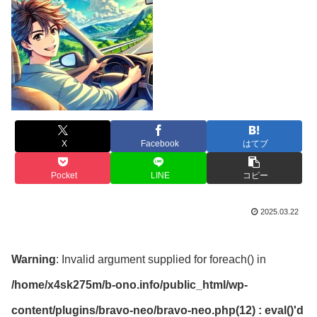
X
Facebook
はてブ
Pocket
LINE
コピー
2025.03.22
Warning
: Invalid argument supplied for foreach() in
/home/x4sk275m/b-ono.info/public_html/wp-
content/plugins/bravo-neo/bravo-neo.php(12) : eval()'d