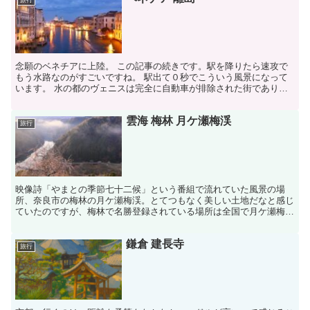
旅行
念願のベネチアに上陸。 この記事の続きです。駅を降りたら速攻で
もう水路なのがすごいですね。 駅出て０秒でこういう風景になって
います。 水の都のヴェニスは完全に自動車が排除された街であり、
バス、タクシー、救急車、パトカーなど車で普通やることを...
雲海 梅林 月ケ瀬梅渓
旅行
映像詩「やまとの季節七十二候」という番組で流れていた風景の場
所、奈良市の梅林の月ケ瀬梅渓。とてつもなく美しい土地だなと感じ
ていたのですが、梅林で名勝登録されている場所は全国で月ケ瀬梅渓
しかないそうです。 やはりとんでもない名所だったか。伊達...
鎌倉 建長寺
旅行