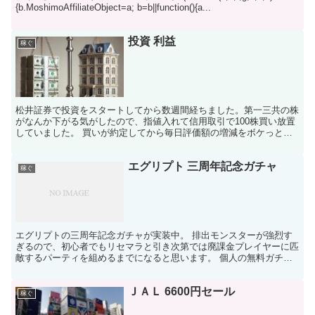
{b.MoshimoAffiliateObject=a; b=b||function(){a...
投資 利益
稼ぐ
松井証券で投資をスタートしてから数週間経ちました。第一三共の株
がなんか下がる気がしたので、指値入れて信用取引で100株買い放置
していました。 買いが約定してから毎日評価額の増減をボケっと眺
めていると、一週間ほど経過したある日評価額が約15,...
エグリプト 三周年記念ガチャ
稼ぐ
エグリプトの三周年記念ガチャが実装中。 排出モンスターが強烈す
ぎるので、初心者でもリセマラと引き次第では廃課金プレイヤーに匹
敵するパーティを組めるまでになると思います。 個人の無料ガチャ
成績は以下の通り。 ↓第一弾 兎王ミカヅキ：２体 十二...
ＪＡＬ 6600円セール
稼ぐ