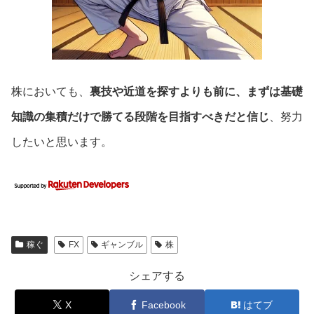
株においても、
裏技や近道を探すよりも前に、まずは基礎
知識の集積だけで勝てる段階を目指すべきだと信じ
、努力
したいと思います。
稼ぐ
FX
ギャンブル
株
シェアする
X
Facebook
はてブ