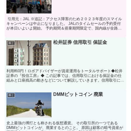
引用元：JAL ※追記：アクセス障害のため２０２３年度のスマイル
キャンペーンは中止になりました。 JALのタイムセールの予約受付
が本日いよいよ開始。 予約期間＆搭乗期間限定で、国内線が全路線
一律6,600円以下と破格料金で搭乗可能に...
松井証券 信用取引 保証金
稼ぐ
利用料0円！ロボアドバイザーが資産運用をトータルサポート◆松井
証券の『投信工房』◆ この記事では、信用取引における保証金の仕
組みと口座残高の動きなどについて解説していきます。信用取引には
保証金が必須となりますので、理解の一助としてください。...
DMMビットコイン 廃業
稼ぐ
史上最強の博打とも称される仮想通貨。 その取引所の一つである
DMMビットコインが、廃業するとのこと。 原因は顧客の暗号資産が