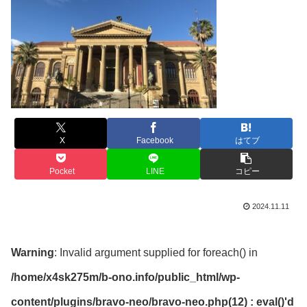
X
Facebook
はてブ
Pocket
LINE
コピー
2024.11.11
Warning
: Invalid argument supplied for foreach() in
/home/x4sk275m/b-ono.info/public_html/wp-
content/plugins/bravo-neo/bravo-neo.php(12) : eval()'d