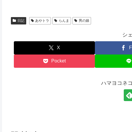
日記
あやトラ
らんま
男の娘
シ
X
F
Pocket
ハマヨコネ