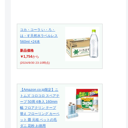
コカ・コーラ い・ろ・
は・す天然水ラベルレス
560ml ×24本
新品価格
￥1,754
から
(2024/9/30 23:10時点)
【Amazon.co.jp限定】ニ
トムズ コロコロ スペアテ
ープ 50周 4巻入 160mm
幅 フロアクリン テープ
替え フローリング カーペ
ット 畳 元祖 ペットの毛
ダニ 花粉 お徳用