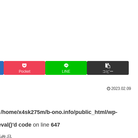
Pocket
LINE
コピー
2023.02.09
n
/home/x4sk275m/b-ono.info/public_html/wp-
val()'d code
on line
647
画作品。