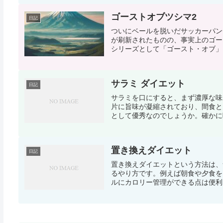
ゴーストオブツシマ2
日記
ついにベールを脱いだサッカーパン
が刷新されたものの、事実上のゴー
シリーズとして「ゴースト・オブ」シ
サラミ ダイエット
日記
サラミを口にすると、まず濃厚な味
片に旨味が凝縮されており、間食と
として優秀なのでしょうか。確かに噛
置き換えダイエット
日記
置き換えダイエットという方法は、
るやり方です。例えば朝食や夕食を
ルにカロリー管理ができる点は便利に