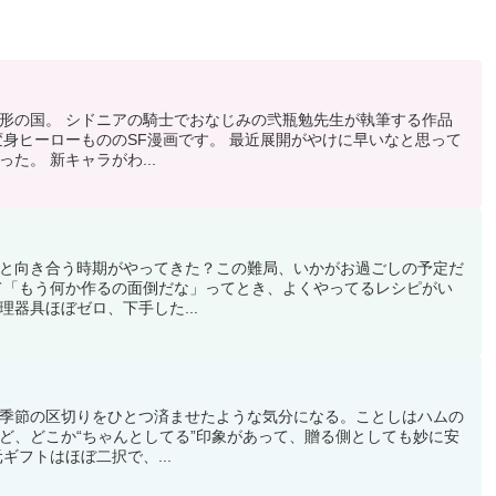
形の国。 シドニアの騎士でおなじみの弐瓶勉先生が執筆する作品
変身ヒーローもののSF漫画です。 最近展開がやけに早いなと思って
た。 新キャラがわ...
と向き合う時期がやってきた？この難局、いかがお過ごしの予定だ
て「もう何か作るの面倒だな」ってとき、よくやってるレシピがい
器具ほぼゼロ、下手した...
季節の区切りをひとつ済ませたような気分になる。ことしはハムの
ど、どこか“ちゃんとしてる”印象があって、贈る側としても妙に安
ギフトはほぼ二択で、...