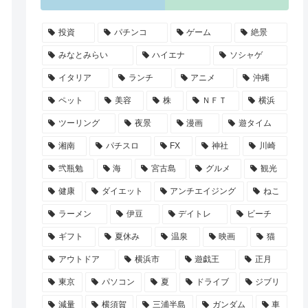
投資
パチンコ
ゲーム
絶景
みなとみらい
ハイエナ
ソシャゲ
イタリア
ランチ
アニメ
沖縄
ペット
美容
株
ＮＦＴ
横浜
ツーリング
夜景
漫画
遊タイム
湘南
パチスロ
FX
神社
川崎
弐瓶勉
海
宮古島
グルメ
観光
健康
ダイエット
アンチエイジング
ねこ
ラーメン
伊豆
デイトレ
ビーチ
ギフト
夏休み
温泉
映画
猫
アウトドア
横浜市
遊戯王
正月
東京
パソコン
夏
ドライブ
ジブリ
減量
横須賀
三浦半島
ガンダム
車