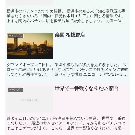
横浜市のパチンコおすすめ情報。 横浜市の知る人ぞ知る激戦区で専
業もたくさんいる 「関内・伊勢佐木町エリア」に関する情報です。
まずは関内のパチンコ店を優良店順で紹介しましょう。 同着一位、
アビバ関内・PIA伊勢崎町 二位、ハリウッド伊勢崎 ...
楽園 相模原店
ギャンブル
グランドオープン二日目。 楽園相模原店の状況を見てきました。 ス
ロットの設定狙いはあまりしないので、パチンコの釘をメインに観察
してきた結果報告など。 ・回りそうな機種 ユニコーン 推定21～22
海シリーズ 推定20前後 北斗シリーズ 推定...
世界で一番強くなりたい 新台
ギャンブル
遊タイム狙いのハイエナから注目を集めている新台、 世界で一番強
くなりたい。 最近のサンセイアールアンドディから出るパチンコは
そこそこゲージが甘く、 こちら「世界で一番強くなりたい」も極端
なマイナス調整が無ければ 250発で16回転くらい回る...