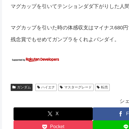
マグカップを引いてテンションダダ下がりした人
マグカップを引いた時の体感収支はマイナス680円
残念賞でもせめてガンプラをくれよバンダイ。
ガンダム
ハイエナ
マスターグレード
転売
シ
X
F
Pocket