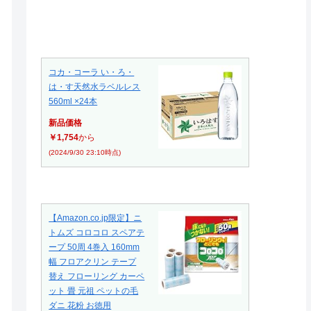
コカ・コーラ い・ろ・
は・す天然水ラベルレス
560ml ×24本
新品価格
￥1,754
から
(2024/9/30 23:10時点)
【Amazon.co.jp限定】ニ
トムズ コロコロ スペアテ
ープ 50周 4巻入 160mm
幅 フロアクリン テープ
替え フローリング カーペ
ット 畳 元祖 ペットの毛
ダニ 花粉 お徳用