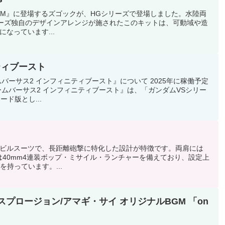
EDOM』に登場するズゴックが、HGシリーズで登場しました。水陸両
リーズ独自のデザインアレンジが施されたこのキットは、可動域や造
なっています...
ティブースト
バーサス2 インフィニティブースト』について 2025年に稼働予定
ムバーサス2 インフィニティブースト』は、「ガンダムVSシリー
ド版とし...
ビルスーツで、長距離砲撃に特化した設計が特徴です。両肩には
は40mm4連装ボップ・ミサイル・ランチャーを備えており、設定上
を持っています。...
クスプロージョン/アマギ・サイ オリジナルBGM 「on