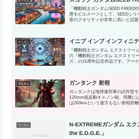
ガンダム
『機動戦士ガンダムSEED FRE
用モビルスーツとして、SEEDシ
形のクオリティが非常に高いと話題に
イニブ インブ インフィニ
ガンダム
『機動戦士ガンダム エクストリーム
の『機動戦士ガンダム エクストリー
ズ」の15周年記念作品です。アーケー
ガンタンク 射程
ガンダム
ガンタンクは地球連邦軍の試作型モ
120mm低反動キャノン砲、両腕に
は260kmという途方もない射程距離
N-EXTREMEガンダム エ
ガンダム
the E.D.G.E.」