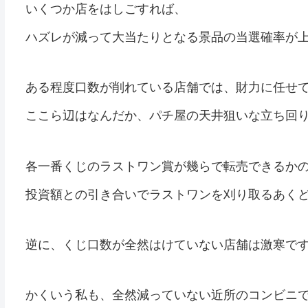
いくつか店をはしごすれば、
ハズレが減って大当たりとなる景品の当選確率が
ある程度口数が削れている店舗では、財力に任せ
ここら辺はなんだか、パチ屋の天井狙いな立ち回
各一番くじのラストワン賞が幾らで転売できるか
投資額との引き合いでラストワンを刈り取るあく
逆に、くじ口数が全然はけていない店舗は激寒で
かくいう私も、全然減っていない近所のコンビニ