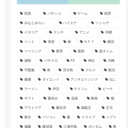
投資
パチンコ
ゲーム
絶景
みなとみらい
ハイエナ
ソシャゲ
イタリア
ランチ
アニメ
沖縄
ペット
美容
株
ＮＦＴ
横浜
ツーリング
夜景
漫画
遊タイム
湘南
パチスロ
FX
神社
川崎
弐瓶勉
海
宮古島
グルメ
観光
健康
ダイエット
アンチエイジング
ねこ
ラーメン
伊豆
デイトレ
ビーチ
ギフト
夏休み
温泉
映画
猫
アウトドア
横浜市
遊戯王
正月
東京
パソコン
夏
ドライブ
ジブリ
減量
横須賀
三浦半島
ガンダム
車