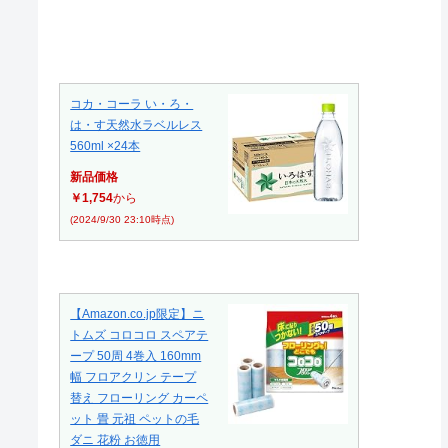
コカ・コーラ い・ろ・
は・す天然水ラベルレス
560ml ×24本
新品価格
￥1,754
から
(2024/9/30 23:10時点)
【Amazon.co.jp限定】ニ
トムズ コロコロ スペアテ
ープ 50周 4巻入 160mm
幅 フロアクリン テープ
替え フローリング カーペ
ット 畳 元祖 ペットの毛
ダニ 花粉 お徳用