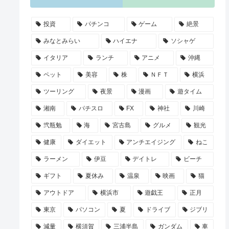
投資
パチンコ
ゲーム
絶景
みなとみらい
ハイエナ
ソシャゲ
イタリア
ランチ
アニメ
沖縄
ペット
美容
株
ＮＦＴ
横浜
ツーリング
夜景
漫画
遊タイム
湘南
パチスロ
FX
神社
川崎
弐瓶勉
海
宮古島
グルメ
観光
健康
ダイエット
アンチエイジング
ねこ
ラーメン
伊豆
デイトレ
ビーチ
ギフト
夏休み
温泉
映画
猫
アウトドア
横浜市
遊戯王
正月
東京
パソコン
夏
ドライブ
ジブリ
減量
横須賀
三浦半島
ガンダム
車