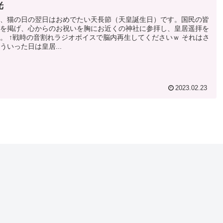
光
、猫の日の翌日はおめでたい天長節（天皇誕生日）です。国民の皆
を掲げ、心からのお祝いを胸にお近くの神社に参拝し、皇居遥拝を
。 ↑戦時の音割れラジオボイスで脳内再生してくださいｗ それはさ
ういった日は皇居...
2023.02.23