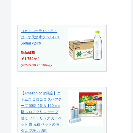
コカ・コーラ い・ろ・
は・す天然水ラベルレス
560ml ×24本
新品価格
￥1,754
から
(2024/9/30 23:10時点)
【Amazon.co.jp限定】ニ
トムズ コロコロ スペアテ
ープ 50周 4巻入 160mm
幅 フロアクリン テープ
替え フローリング カーペ
ット 畳 元祖 ペットの毛
ダニ 花粉 お徳用