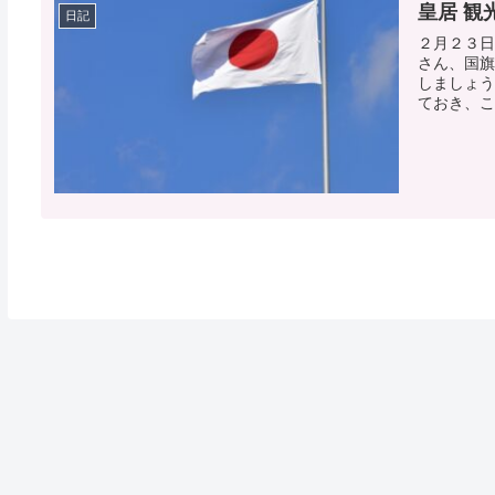
皇居 観
日記
２月２３日
さん、国旗
しましょう
ておき、こ