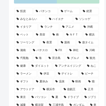
投資
パチンコ
ゲーム
絶景
みなとみらい
ハイエナ
ソシャゲ
イタリア
ランチ
アニメ
沖縄
ペット
美容
株
ＮＦＴ
横浜
ツーリング
夜景
漫画
遊タイム
湘南
パチスロ
FX
神社
川崎
弐瓶勉
海
宮古島
グルメ
観光
健康
ダイエット
アンチエイジング
ねこ
ラーメン
伊豆
デイトレ
ビーチ
ギフト
夏休み
温泉
映画
猫
アウトドア
横浜市
遊戯王
正月
東京
パソコン
夏
ドライブ
ジブリ
減量
横須賀
三浦半島
ガンダム
車