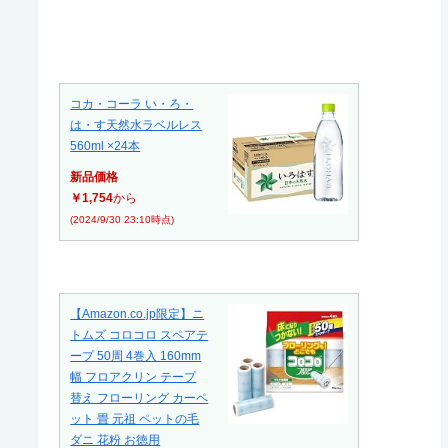
コカ・コーラ い・ろ・
は・す天然水ラベルレス
560ml ×24本
新品価格
￥1,754
から
(2024/9/30 23:10時点)
【Amazon.co.jp限定】ニ
トムズ コロコロ スペアテ
ープ 50周 4巻入 160mm
幅 フロアクリン テープ
替え フローリング カーペ
ット 畳 元祖 ペットの毛
ダニ 花粉 お徳用