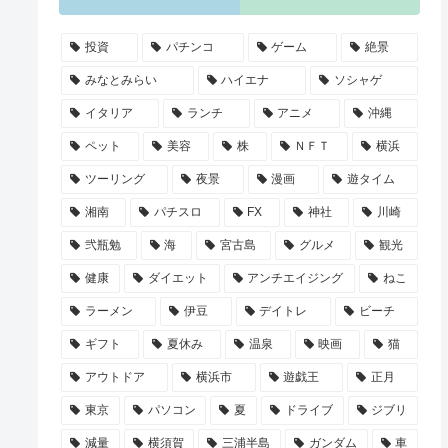
投資
パチンコ
ゲーム
絶景
みなとみらい
ハイエナ
ソシャゲ
イタリア
ランチ
アニメ
沖縄
ペット
美容
株
ＮＦＴ
横浜
ツーリング
夜景
漫画
遊タイム
湘南
パチスロ
FX
神社
川崎
弐瓶勉
海
宮古島
グルメ
観光
健康
ダイエット
アンチエイジング
ねこ
ラーメン
伊豆
デイトレ
ビーチ
ギフト
夏休み
温泉
映画
猫
アウトドア
横浜市
遊戯王
正月
東京
パソコン
夏
ドライブ
ジブリ
減量
横須賀
三浦半島
ガンダム
車