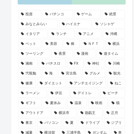
投資
パチンコ
ゲーム
絶景
みなとみらい
ハイエナ
ソシャゲ
イタリア
ランチ
アニメ
沖縄
ペット
美容
株
ＮＦＴ
横浜
ツーリング
夜景
漫画
遊タイム
湘南
パチスロ
FX
神社
川崎
弐瓶勉
海
宮古島
グルメ
観光
健康
ダイエット
アンチエイジング
ねこ
ラーメン
伊豆
デイトレ
ビーチ
ギフト
夏休み
温泉
映画
猫
アウトドア
横浜市
遊戯王
正月
東京
パソコン
夏
ドライブ
ジブリ
減量
横須賀
三浦半島
ガンダム
車