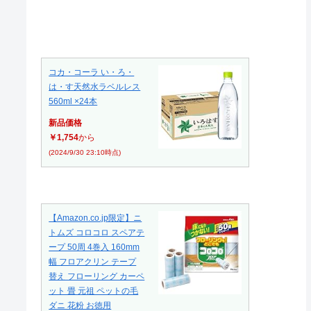
コカ・コーラ い・ろ・
は・す天然水ラベルレス
560ml ×24本
新品価格
￥1,754
から
(2024/9/30 23:10時点)
【Amazon.co.jp限定】ニ
トムズ コロコロ スペアテ
ープ 50周 4巻入 160mm
幅 フロアクリン テープ
替え フローリング カーペ
ット 畳 元祖 ペットの毛
ダニ 花粉 お徳用