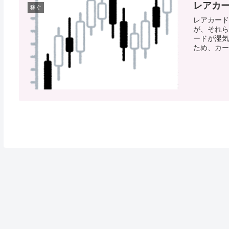
レアカー
稼ぐ
レアカード
が、それら
ードが湿気
ため、カー