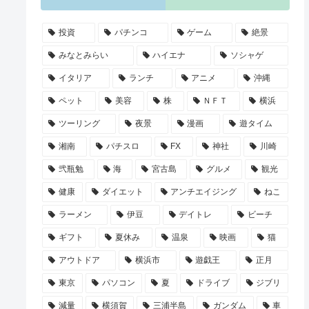
投資
パチンコ
ゲーム
絶景
みなとみらい
ハイエナ
ソシャゲ
イタリア
ランチ
アニメ
沖縄
ペット
美容
株
ＮＦＴ
横浜
ツーリング
夜景
漫画
遊タイム
湘南
パチスロ
FX
神社
川崎
弐瓶勉
海
宮古島
グルメ
観光
健康
ダイエット
アンチエイジング
ねこ
ラーメン
伊豆
デイトレ
ビーチ
ギフト
夏休み
温泉
映画
猫
アウトドア
横浜市
遊戯王
正月
東京
パソコン
夏
ドライブ
ジブリ
減量
横須賀
三浦半島
ガンダム
車