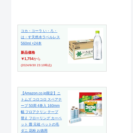
コカ・コーラ い・ろ・
は・す天然水ラベルレス
560ml ×24本
新品価格
￥1,754
から
(2024/9/30 23:10時点)
【Amazon.co.jp限定】ニ
トムズ コロコロ スペアテ
ープ 50周 4巻入 160mm
幅 フロアクリン テープ
替え フローリング カーペ
ット 畳 元祖 ペットの毛
ダニ 花粉 お徳用