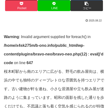
Pocket
LINE
コピー
2025.08.22
Warning
: Invalid argument supplied for foreach() in
/home/x4sk275m/b-ono.info/public_html/wp-
content/plugins/bravo-neo/bravo-neo.php(12) : eval()'d
code
on line
647
桜木町駅から南のエリアに広がる、野毛の飲み屋街は、横
浜の中でも独特のディープレトロな雰囲気を持つエリアで
す。古い建物が軒を連ね、小さな居酒屋や立ち飲み屋が迷
路のように集まっています。昭和の面影を残した通りを歩
くだけでも、不思議と落ち着く空気を感じられるのが特徴