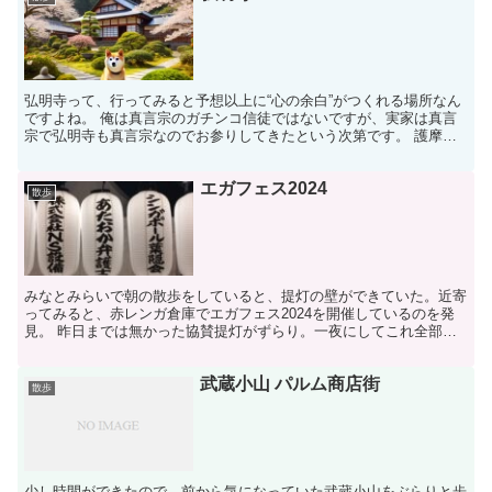
弘明寺って、行ってみると予想以上に“心の余白”がつくれる場所なん
ですよね。 俺は真言宗のガチンコ信徒ではないですが、実家は真言
宗で弘明寺も真言宗なのでお参りしてきたという次第です。 護摩だ
きの煙と一緒に流れる念仏と太鼓の音を聞いた瞬間、日常...
エガフェス2024
散歩
みなとみらいで朝の散歩をしていると、提灯の壁ができていた。近寄
ってみると、赤レンガ倉庫でエガフェス2024を開催しているのを発
見。 昨日までは無かった協賛提灯がずらり。一夜にしてこれ全部付
けたの大変だったでしょ。 近寄って協賛提灯をよく見る...
武蔵小山 パルム商店街
散歩
少し時間ができたので、前から気になっていた武蔵小山をぶらりと歩