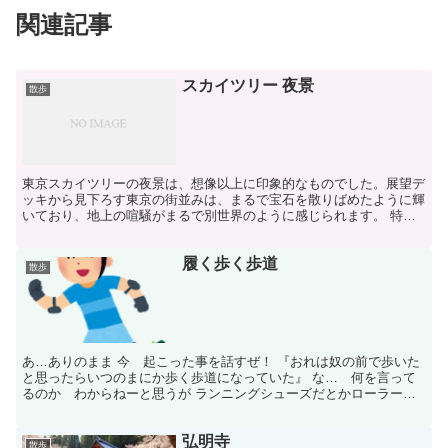
関連記事
スカイツリー 夜景
散歩
東京スカイツリーの夜景は、想像以上に印象的なものでした。展望デ
ッキから見下ろす東京の街並みは、まるで宝石を散りばめたように輝
いており、地上の喧騒がまるで別世界のように感じられます。 特に
天望回廊からの眺めは圧巻で、ガラス張りの床越しに足元ま...
履く歩く歩道
散歩
あ…ありのまま 今 起こった事を話すぜ！ 『おれは奴の前で歩いた
と思ったらいつのまにか歩く歩道になっていた』 な… 何を言って
るのか わからねーと思うが ランニングシューズだとかローラース
ケートだとか そんなチャチなもんじゃあ 断じてねえ ...
弘明寺
散歩